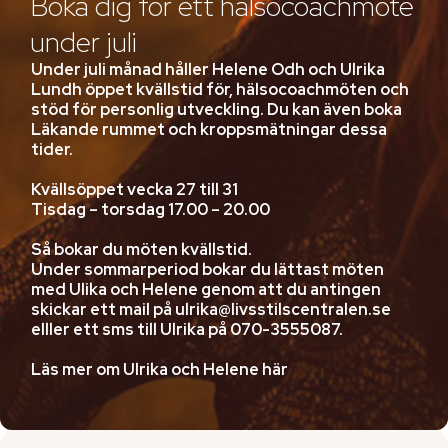
Boka dig för ett hälsocoachmöte
under juli
Under juli månad håller Helene Odh och Ulrika
Lundh öppet kvällstid för, hälsocoachmöten och
stöd för personlig utveckling. Du kan även boka
Läkande rummet och kroppsmätningar dessa
tider.
Kvällsöppet vecka 27 till 31
Tisdag – torsdag 17.00 – 20.00
Så bokar du möten kvällstid.
Under sommarperiod bokar du lättast möten
med Ulika och Helene genom att du antingen
skickar ett mail på
ulrika@livsstilscentralen.se
elller ett sms till Ulrika på
070-3555087
.
Läs mer om Ulrika och Helene här