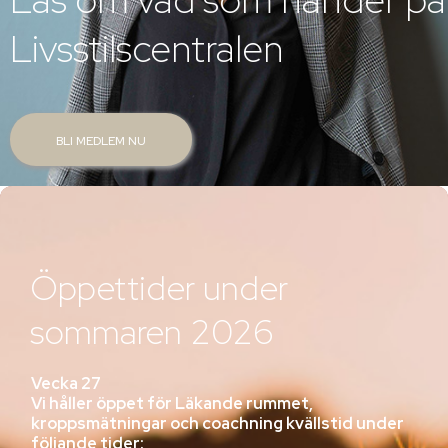
Livsstilscentralen
BLI MEDLEM NU
Öppettider under
sommaren 2026
Vecka 27
Vi håller öppet för Läkande rummet,
kroppsmätningar och coachning kvällstid under
följande tider: