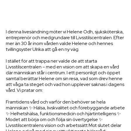
I denna livesändning möter vi Helene Odh, sjuksköterska,
entreprenör och medgrundare till Livsstilscentralen. Efter
mer än 30 år inom vården valde Helene och hennes
tvillingsyster Ulrika att gå en ny väg.
I stället för att trappa ner valde de att starta
Livsstilscentralen – med en vision om att skapa en vård
där människan står i centrum. I ett personligt och öppet
samtal berättar Helene om sin resa, vad som drev henne
att våga ta steget och vad hon upplever saknas i dagens
vård. Vi pratar om:
Framtidens vård och varför den behöver se hela
människan ✨ Hälsa, livskvalitet och förebyggande arbete
✨ Helhetshälsa, funktionsmedicin och hjärtintelligens ✨
Modet att börja om och följa sin övertygelse ✨
Livsstilscentralens vision och arbetssätt Mot slutet delar