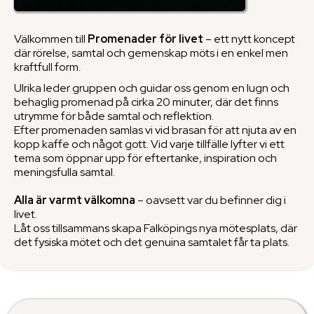
Välkommen till
Promenader för livet
– ett nytt koncept
där rörelse, samtal och gemenskap möts i en enkel men
kraftfull form.
Ulrika leder gruppen och guidar oss genom en lugn och
behaglig promenad på cirka 20 minuter, där det finns
utrymme för både samtal och reflektion.
Efter promenaden samlas vi vid brasan för att njuta av en
kopp kaffe och något gott. Vid varje tillfälle lyfter vi ett
tema som öppnar upp för eftertanke, inspiration och
meningsfulla samtal.
Alla är varmt välkomna
– oavsett var du befinner dig i
livet.
Låt oss tillsammans skapa Falköpings nya mötesplats, där
det fysiska mötet och det genuina samtalet får ta plats.