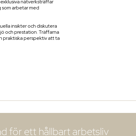
l exklusiva nätverksträffar
ag som arbetar med
uella insikter och diskutera
jö och prestation. Träffarna
h praktiska perspektiv att ta
för ett hållbart arbetsliv