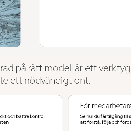
ad på rätt modell är ett verktyg
nte ett nödvändigt ont.
För medarbetar
ckt och bättre kontroll
Se hur du får tillgång til
eten.
att förstå, följa och förb