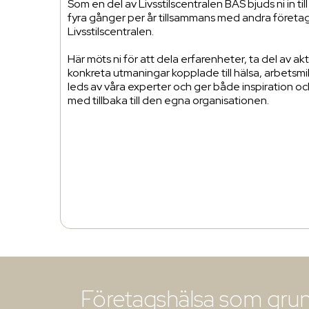
Som en del av Livsstilscentralen BAS bjuds ni in til
fyra gånger per år tillsammans med andra föret
Livsstilscentralen.
Här möts ni för att dela erfarenheter, ta del av akt
konkreta utmaningar kopplade till hälsa, arbetsmil
leds av våra experter och ger både inspiration oc
med tillbaka till den egna organisationen.
Företagshälsa som grund 