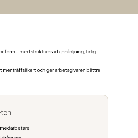
r form – med strukturerad uppföljning, tidig
et mer träffsäkert och ger arbetsgivaren bättre
eten
e medarbetare
jukfrånvaro