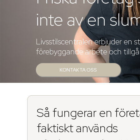
inte av en slu
Livsstilscentralen erbjuder en 
förebyggande arbete och tillgån
KONTAKTA OSS
Så fungerar en före
faktiskt används