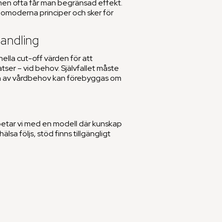
 men ofta får man begränsad effekt.
å omoderna principer och sker för
handling
nella cut-off värden för att
tser – vid behov. Självfallet måste
en av vårdbehov kan förebyggas om
 arbetar vi med en modell där kunskap
a följs, stöd finns tillgängligt