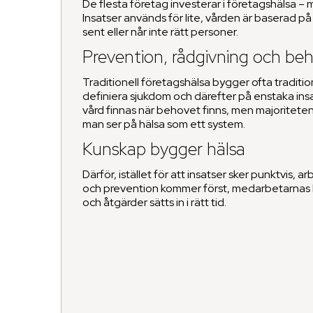
De flesta företag investerar i företagshälsa –
Insatser används för lite, vården är baserad p
sent eller når inte rätt personer.
Prevention, rådgivning och be
Traditionell företagshälsa bygger ofta traditio
definiera sjukdom och därefter på enstaka insa
vård finnas när behovet finns, men majoritet
man ser på hälsa som ett system.
Kunskap bygger hälsa
Därför, istället för att insatser sker punktvis,
och prevention kommer först, medarbetarnas häls
och åtgärder sätts in i rätt tid.