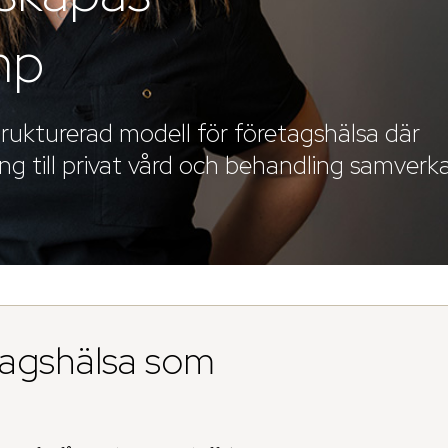
mp
strukturerad modell för företagshälsa där
g till privat vård och behandling samverka
tagshälsa som