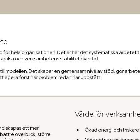
ete
ör hela organisationen. Det är här det systematiska arbetet ta
 hälsa och verksamhetens stabilitet över tid.
g till modellen. Det skapar en gemensam nivå av stöd, gör arbet
 att agera först när problem redan har uppstått.
Värde för verksamh
nd skapas ett mer
Ökad energi och friskar
ättre överblick, större
Minskad risk för längre s