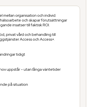
 mellan organisation och individ.
t hälsoarbete och skapar förutsättningar
ande insatser till faktisk ROI.
stöd, privat vård och behandling till
äggstjänster Access och Access+.
ändringar tidigt
hov uppstår – utan långa väntetider
ende på situation