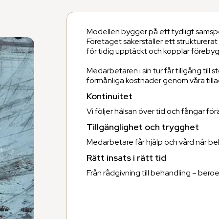
Modellen bygger på ett tydligt samspel
Företaget säkerställer ett strukturera
för tidig upptäckt och kopplar förebygg
Medarbetaren i sin tur får tillgång till 
förmånliga kostnader genom våra till
Kontinuitet
Vi följer hälsan över tid och fångar för
Tillgänglighet och trygghet
Medarbetare får hjälp och vård när be
Rätt insats i rätt tid
Från rådgivning till behandling – bero