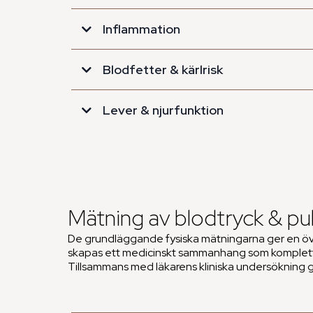
Inflammation
Hemoglobin (Hb)
Blodfetter & kärlrisk
Fasteglukos
Lever & njurfunktion
EVF (Erytrocytvolymfraktion / Hematokrit)
Lever & njurfunktion
hs-CRP (Högkänsligt CRP)
Totalkolesterol
Kreatinin
Erytrocyter
HbA1c (Långtidsblodsocker)
Mätning av blodtryck & pu
LDL-kolesterol
De grundläggande fysiska mätningarna ger en övers
skapas ett medicinskt sammanhang som kompletter
eGFR (kreatinin)
Tillsammans med läkarens kliniska undersökning g
MCV (Medelcellvolym)
HDL-kolesterol