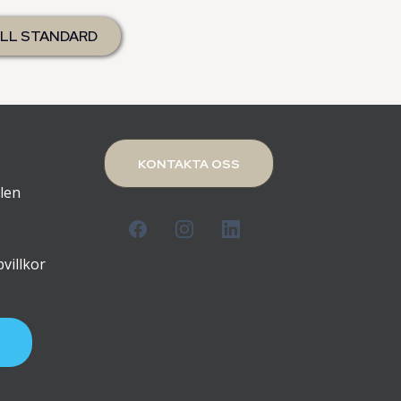
LL STANDARD
KONTAKTA OSS
alen
villkor