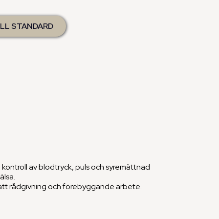
LL STANDARD
nde hormon)
 kontroll av blodtryck, puls och syremättnad
älsa.
tsatt rådgivning och förebyggande arbete.