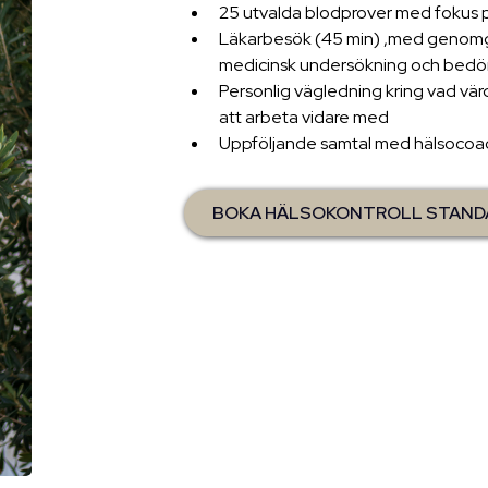
25 utvalda blodprover med fokus på
Läkarbesök (45 min) ,med genomg
medicinsk undersökning och bed
Personlig vägledning kring vad vär
att arbeta vidare med
Uppföljande samtal med hälsocoach
BOKA HÄLSOKONTROLL STAND