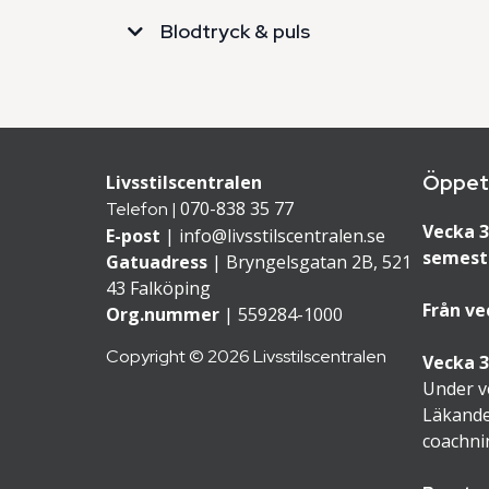
ALAT (Alanaminotransferas)
Blodtryck & puls
MCHC
Triglycerider
ASAT (Aspartataminotransferas)
Leukocyter
Öppet
​​Livsstilscentralen
LDL/HDL-kvot
070-838 35 77
Telefon |
Vecka 3
E-post
|
info@livsstilscentralen.se
semest
Systoliskt blodtryck
Trombocyter
Gatuadress
| Bryngelsgatan 2B, 521
43 Falköping
Non-HDL-kolesterol
Från ve
Org.nummer
| 559284-1000
Diastoliskt blodtryck
Copyright © 2026 Livsstilscentralen
Vecka 3
Under v
Läkande
Vilopuls
coachni