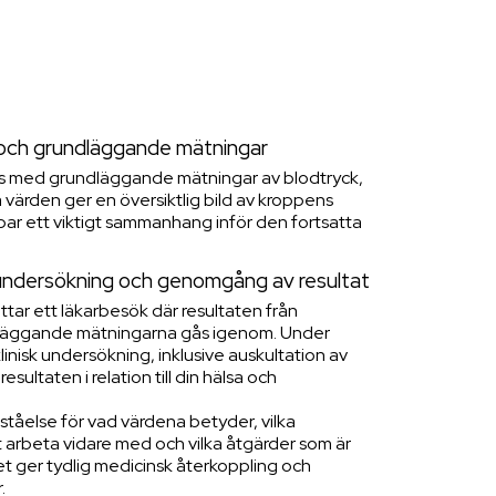
 och grundläggande mätningar
ds med grundläggande mätningar av blodtryck,
värden ger en översiktlig bild av kroppens
apar ett viktigt sammanhang inför den fortsatta
 undersökning och genomgång av resultat
tar ett läkarbesök där resultaten från
läggande mätningarna gås igenom. Under
nisk undersökning, inklusive auskultation av
esultaten i relation till din hälsa och
rståelse för vad värdena betyder, vilka
 arbeta vidare med och vilka åtgärder som är
ket ger tydlig medicinsk återkoppling och
.