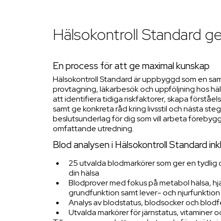
Hälsokontroll Standard ge
En process för att ge maximal kunskap
Hälsokontroll Standard är uppbyggd som en s
provtagning, läkarbesök och uppföljning hos häl
att identifiera tidiga riskfaktorer, skapa förståel
samt ge konkreta råd kring livsstil och nästa steg.
beslutsunderlag för dig som vill arbeta förebyg
omfattande utredning.
Blod analysen i Hälsokontroll Standard ink
25 utvalda blodmarkörer som ger en tydlig och
din hälsa
Blodprover med fokus på metabol hälsa, hjär
grundfunktion samt lever- och njurfunktion
Analys av blodstatus, blodsocker och blodf
Utvalda markörer för järnstatus, vitaminer 