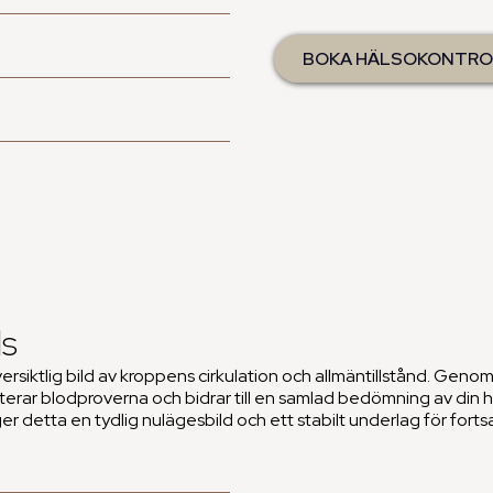
Homocystein
BOKA HÄLSOKONTRO
TSH (Tyreoideastimulera
Ferritin
ls
iktlig bild av kroppens cirkulation och allmäntillstånd. Genom
ar blodproverna och bidrar till en samlad bedömning av din h
er detta en tydlig nulägesbild och ett stabilt underlag för for