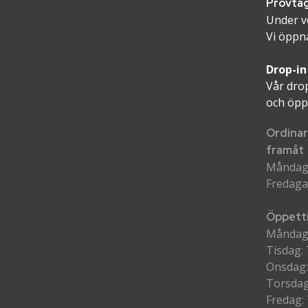
Provta
Under v
Vi öppn
Drop-in
Vår drop
och öpp
Ordinar
framåt
Måndag t
Fredagar
Öppetti
Måndag:
Tisdag: 
Onsdag:
Torsdag
Fredag: 