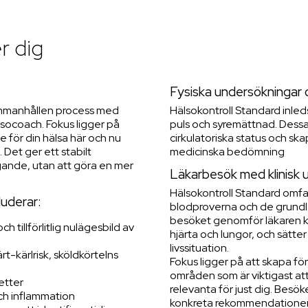
r dig
Fysiska undersökningar
ammanhållen process med
Hälsokontroll Standard inle
socoach. Fokus ligger på
puls och syremättnad. Dessa 
se för din hälsa här och nu
cirkulatoriska status och sk
 Det ger ett stabilt
medicinska bedömning
gande, utan att göra en mer
Läkarbesök med klinisk
Hälsokontroll Standard omfat
luderar:
blodproverna och de grund
besöket genomför läkaren kli
 tillförlitlig nulägesbild av
hjärta och lungor, och sätter r
livssituation.
t-kärlrisk, sköldkörtelns
Fokus ligger på att skapa fö
områden som är viktigast att
etter
relevanta för just dig. Besö
och inflammation
konkreta rekommendationer