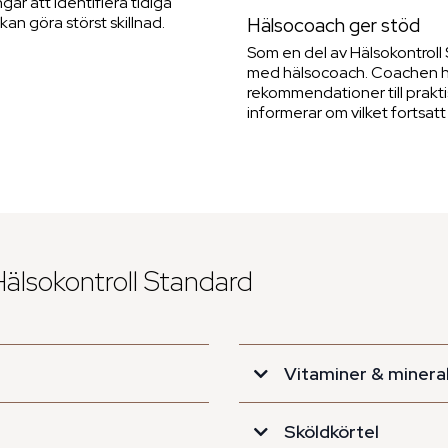
ar att identifiera tidiga
an göra störst skillnad.
Hälsocoach ger stöd
Som en del av Hälsokontroll
med hälsocoach. Coachen hj
rekommendationer till prakti
informerar om vilket fortsatt 
Hälsokontroll Standard
Vitaminer & minera
Sköldkörtel