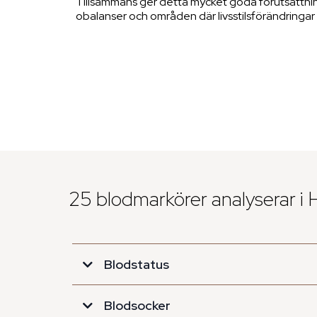
Tillsammans ger detta mycket goda förutsättning
obalanser och områden där livsstilsförändringar k
25 blodmarkörer analyserar i 
Blodstatus
Blodsocker